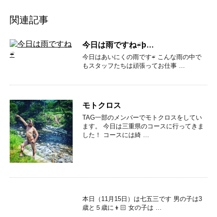
関連記事
今日は雨ですね☔þ…
今日はあいにくの雨です☔️ こんな雨の中で
もスタッフたちは頑張ってお仕事 …
モトクロス
TAG一部のメンバーでモトクロスをしてい
ます。 今日は三重県のコースに行ってきま
した！ コースには綺 …
本日（11月15日）は七五三です 男の子は3
歳と５歳に👦🏻 女の子は …