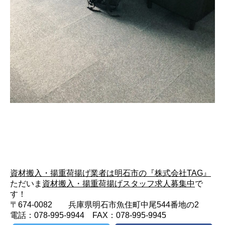
資材搬入・揚重荷揚げ業者は明石市の『株式会社TAG』
ただいま
資材搬入・揚重荷揚げスタッフ求人募集中
で
す！
〒674-0082 兵庫県明石市魚住町中尾544番地の2
電話：078-995-9944 FAX：078-995-9945